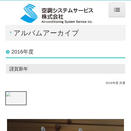
ホーム
アルバムアーカイブ
会社概要
交通案内
2016年度
業務実績
主要取引先
謹賀新年
有資格
2016年度 共通
アルバム
アーカイブ
お問合せ
プライバシーポリシー